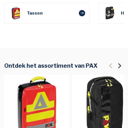
Tassen
Hol
Ontdek het assortiment van PAX