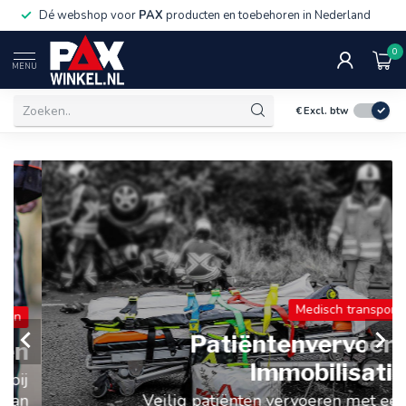
Dé webshop voor
PAX
producten en toebehoren in Nederland
0
MENU
€
Excl. btw
Medisch transport
Patiëntenvervoer /
Immobilisatie
Veilig patiënten vervoeren met een