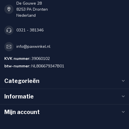
De Gouwe 28
8253 PA Dronten
Nederland
0321 - 381346
info@paxwinkel.nl
KVK nummer:
39060102
btw-nummer:
NL806679347B01
Categorieën
Informatie
Mijn account