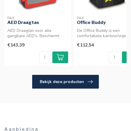
PAX
PAX
AED Draagtas
Office Buddy
AED Draagtas voor alle
De Office Buddy is een
gangbare AED's. Beschermt
comfortabele kantoor/vrije
optimaal en is snel te verwijde...
tijdstas met diverse vakken. G
€143,39
€112,54
Bekijk deze producten
Aanbieding