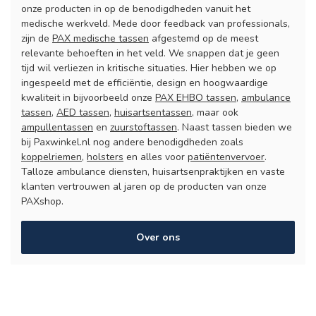
onze producten in op de benodigdheden vanuit het
medische werkveld. Mede door feedback van professionals,
zijn de
PAX medische tassen
afgestemd op de meest
relevante behoeften in het veld. We snappen dat je geen
tijd wil verliezen in kritische situaties. Hier hebben we op
ingespeeld met de efficiëntie, design en hoogwaardige
kwaliteit in bijvoorbeeld onze
PAX EHBO tassen
,
ambulance
tassen
,
AED tassen
,
huisartsentassen
, maar ook
ampullentassen
en
zuurstoftassen
. Naast tassen bieden we
bij Paxwinkel.nl nog andere benodigdheden zoals
koppelriemen
,
holsters
en alles voor
patiëntenvervoer
.
Talloze ambulance diensten, huisartsenpraktijken en vaste
klanten vertrouwen al jaren op de producten van onze
PAXshop.
Over ons