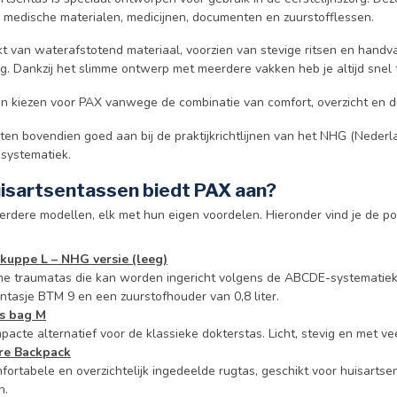
 medische materialen, medicijnen, documenten en zuurstofflessen.
kt van waterafstotend materiaal, voorzien van stevige ritsen en hand
g. Dankzij het slimme ontwerp met meerdere vakken heb je altijd snel t
en kiezen voor PAX vanwege de combinatie van comfort, overzicht en 
iten bovendien goed aan bij de praktijkrichtlijnen van het NHG (Neder
systematiek.
isartsentassen biedt PAX aan?
rdere modellen, elk met hun eigen voordelen. Hieronder vind je de popu
uppe L – NHG versie (leeg)
me traumatas die kan worden ingericht volgens de ABCDE-systematiek.
ntasje BTM 9 en een zuurstofhouder van 0,8 liter.
’s bag M
acte alternatief voor de klassieke dokterstas. Licht, stevig en met ve
re Backpack
fortabele en overzichtelijk ingedeelde rugtas, geschikt voor huisarts
n.