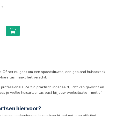
It
. Of het nu gaat om een spoedsituatie, een gepland huisbezoek
bare tas maakt het verschil.
ofessionals. Ze zijn praktisch ingedeeld, licht van gewicht en
es je welke huisartsentas past bij jouw werksituatie – mét of
artsen hiervoor?
 tassen ondersteunen huisartsen bij het veilig en efficiënt