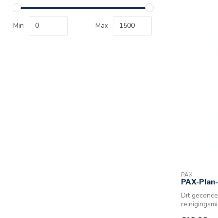
Min
Max
PAX
PAX-Plan-
Dit geconce
reinigingsmi
soorten ze...