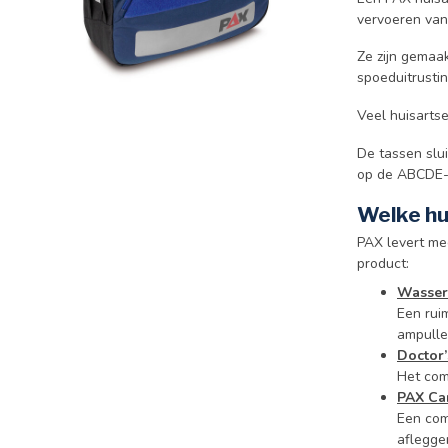
vervoeren van
Ze zijn gemaa
spoeduitrustin
Veel huisarts
De tassen slu
op de ABCDE-
Welke hu
PAX levert mee
product:
Wasserk
Een rui
ampulle
Doctor
Het comp
PAX Ca
Een com
aflegge