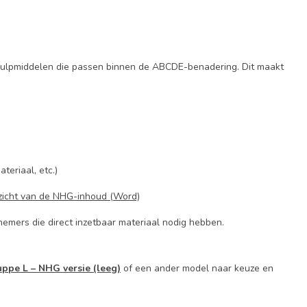
ulpmiddelen die passen binnen de ABCDE-benadering. Dit maakt
eriaal, etc.)
erzicht van de NHG-inhoud (Word)
emers die direct inzetbaar materiaal nodig hebben.
ppe L – NHG versie (leeg)
of een ander model naar keuze en