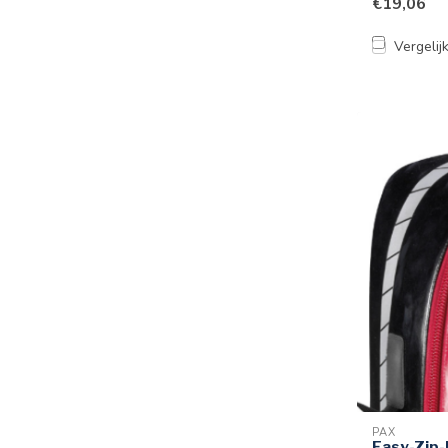
€19,06
Vergelij
PAX
Easy-Zip-