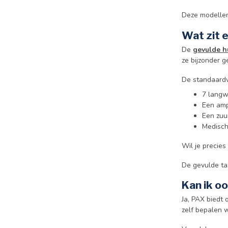
Deze modellen 
Wat zit 
De
gevulde h
ze bijzonder g
De standaardv
7 langw
Een amp
Een zuur
Medisch
Wil je precies
De gevulde ta
Kan ik o
Ja, PAX biedt
zelf bepalen 