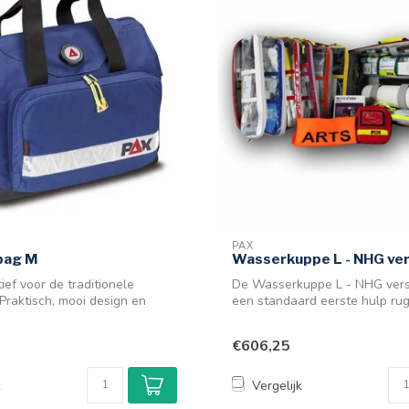
PAX
bag M
Wasserkuppe L - NHG vers
ief voor de traditionele
De Wasserkuppe L - NHG versi
 Praktisch, mooi design en
een standaard eerste hulp rugta
€606,25
k
Vergelijk