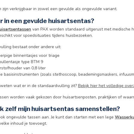
zijn verkrijgbaar in zowel een gevulde als ongevulde variant.
er in een gevulde huisartsentas?
uisartsentassen
van PAX worden standaard uitgerust met medische h
eschikt voor spoedsituaties tijdens huisbezoeken.
ulling bestaat onder andere uit:
erpige binnentasjes voor triage
ullentasje type BTM 9
stofhouder van 0,8 liter
e basisinstrumenten (zoals stethoscoop, beademingsmaskers, infuusmat
 weten wat er in de standaardvulling zit?
Bekijk hier het volledige ov
ssen worden vaak gekozen door huisartsenposten, praktijken of waarn
ok zelf mijn huisartsentas samenstellen?
 ook ongevulde tassen aan. Je kunt dan starten met een lege
Wasserku
welke inhoud je toevoegt.