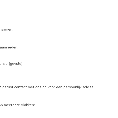
s samen.
kzaamheden:
rsie (gevuld)
m gerust contact met ons op voor een persoonlijk advies.
op meerdere vlakken:
s