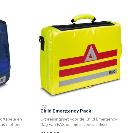
PAX
Child Emergency Pack
ortabele en
Uitbreidingsset voor de Child Emergency
tas met een
Bag van PAX om meer specialistisch
mater...