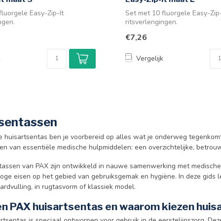
fluorgele Easy-Zip-It
Set met 10 fluorgele Easy-Zip-
ngen.
ritsverlengingen.
€7,26
k
Vergelijk
sentassen
 huisartsentas ben je voorbereid op alles wat je onderweg tegenkomt
en van essentiële medische hulpmiddelen: een overzichtelijke, betrouw
tassen van PAX zijn ontwikkeld in nauwe samenwerking met medische pr
oge eisen op het gebied van gebruiksgemak en hygiëne. In deze gids le
rdvulling, in rugtasvorm of klassiek model.
en PAX huisartsentas en waarom kiezen huis
tsentas is speciaal ontworpen voor gebruik in de eerstelijnszorg. Deze