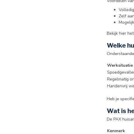
Voordelen van
Volledi
Zelf aa
Mogelij
Bekijk hier he
Welke hui
Onderstaande 
Werksituatie
Spoedgevallen
Regelmatig o
Handenvrij we
Heb je specifi
Wat is h
De PAX huisar
Kenmerk