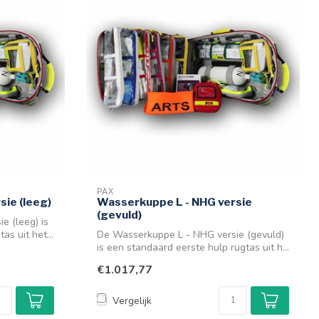
PAX
ie (leeg)
Wasserkuppe L - NHG versie
(gevuld)
e (leeg) is
s uit het...
De Wasserkuppe L - NHG versie (gevuld)
is een standaard eerste hulp rugtas uit h...
€1.017,77
Vergelijk