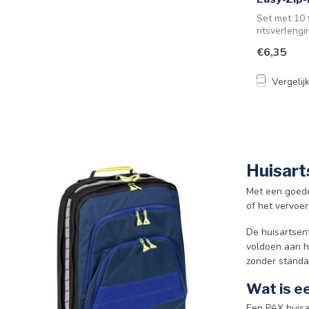
Set met 10 
ritsverlengi
€6,35
Vergelij
Huisart
Met een goede
of het vervoer
De huisartsen
voldoen aan h
zonder standaa
Wat is e
Een PAX huisar