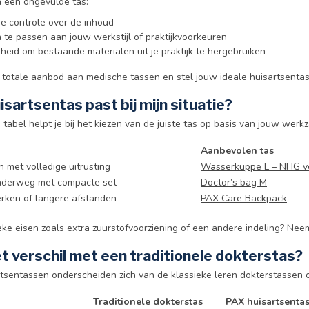
 een ongevulde tas:
ge controle over de inhoud
n te passen aan jouw werkstijl of praktijkvoorkeuren
kheid om bestaande materialen uit je praktijk te hergebruiken
t totale
aanbod aan medische tassen
en stel jouw ideale huisartsenta
sartsentas past bij mijn situatie?
tabel helpt je bij het kiezen van de juiste tas op basis van jouw wer
Aanbevolen tas
 met volledige uitrusting
Wasserkuppe L – NHG ve
nderweg met compacte set
Doctor’s bag M
rken of langere afstanden
PAX Care Backpack
eke eisen zoals extra zuurstofvoorziening of een andere indeling? Nee
et verschil met een traditionele dokterstas?
tsentassen onderscheiden zich van de klassieke leren dokterstassen 
Traditionele dokterstas
PAX huisartsenta