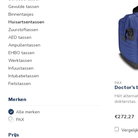
Gevulde tassen
Binnentasjes
Huisartsentassen
Zuurstoftassen
AED tassen
Ampullentassen
EHBO tassen
Werktassen
Infuustassen
Intubatietassen
Fietstassen
PAX
Doctor’s 
Hét alternat
Merken
dokterstas.
ontze...
Alle merken
€272,27
PAX
Vergelij
Prijs