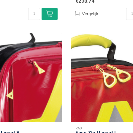
€208,74
k
Vergelijk
PAX
It maat S
Easy-Zip-It maat L