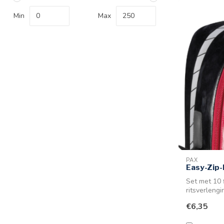
Min
Max
PAX
Easy-Zip-
Set met 10 
ritsverlengi
€6,35