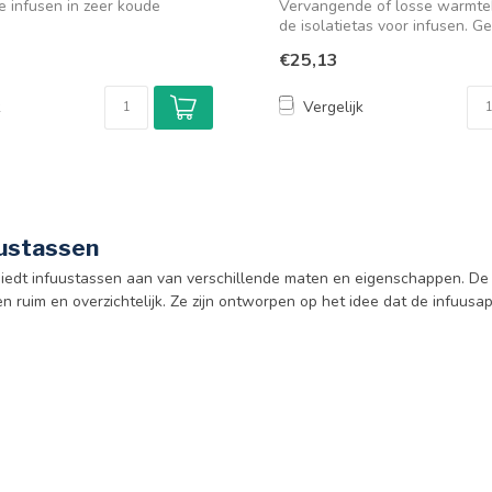
e infusen in zeer koude
Vervangende of losse warmteb
de isolatietas voor infusen. Gee
€25,13
k
Vergelijk
ustassen
biedt infuustassen aan van verschillende maten en eigenschappen. De c
n ruim en overzichtelijk. Ze zijn ontworpen op het idee dat de infuusap