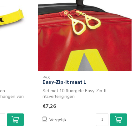
PAX
Easy-Zip-It maat L
 en
Set met 10 fluorgele Easy-Zip-It
ophangen van
ritsverlengingen.
€7,26
Vergelijk