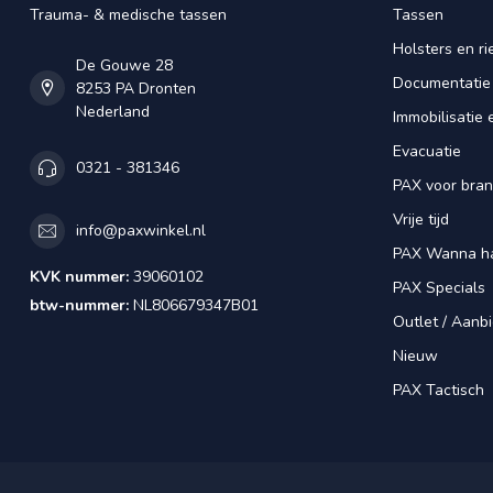
Trauma- & medische tassen
Tassen
Holsters en r
De Gouwe 28
Documentatie
8253 PA Dronten
Nederland
Immobilisatie 
Evacuatie
0321 - 381346
PAX voor bra
Vrije tijd
info@paxwinkel.nl
PAX Wanna h
KVK nummer:
39060102
PAX Specials
btw-nummer:
NL806679347B01
Outlet / Aanb
Nieuw
PAX Tactisch