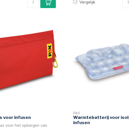
k
Vergelijk
PAX
as voor infusen
Warmtebatterij voor isol
infusen
tas voor het opbergen van