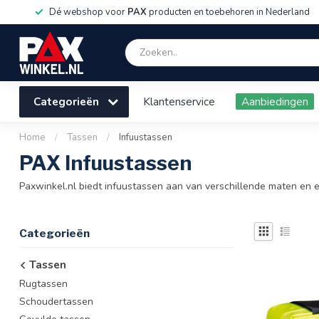
Dé webshop voor
PAX
producten en toebehoren in Nederland
Categorieën
Klantenservice
Aanbiedingen
Home
/
Tassen
/
Infuustassen
PAX Infuustassen
Paxwinkel.nl biedt infuustassen aan van verschillende maten en ei
Categorieën
Tassen
Rugtassen
Schoudertassen