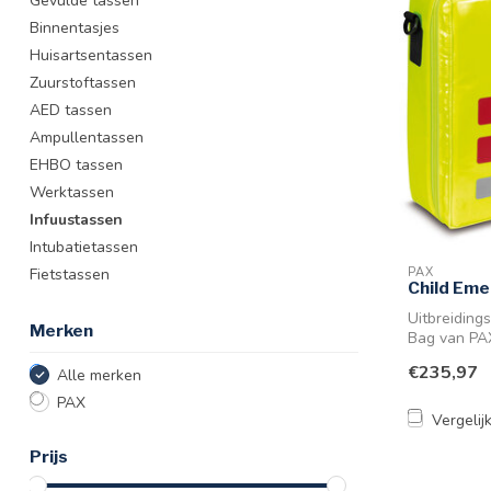
Gevulde tassen
Binnentasjes
Huisartsentassen
Zuurstoftassen
AED tassen
Ampullentassen
EHBO tassen
Werktassen
Infuustassen
Intubatietassen
Fietstassen
PAX
Child Em
Uitbreiding
Merken
Bag van PAX
mater...
€235,97
Alle merken
PAX
Vergelij
Prijs