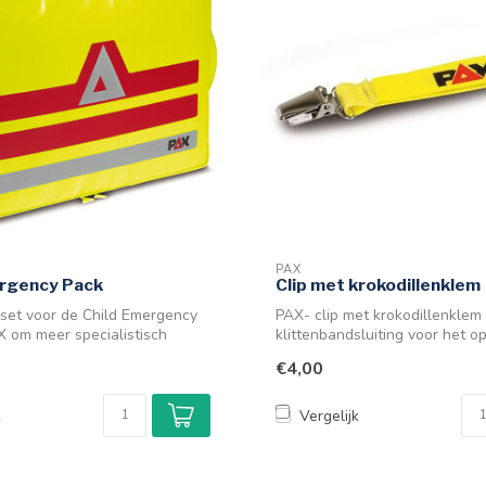
PAX
ergency Pack
Clip met krokodillenklem
sset voor de Child Emergency
PAX- clip met krokodillenklem
 om meer specialistisch
klittenbandsluiting voor het 
IV- o...
€4,00
k
Vergelijk