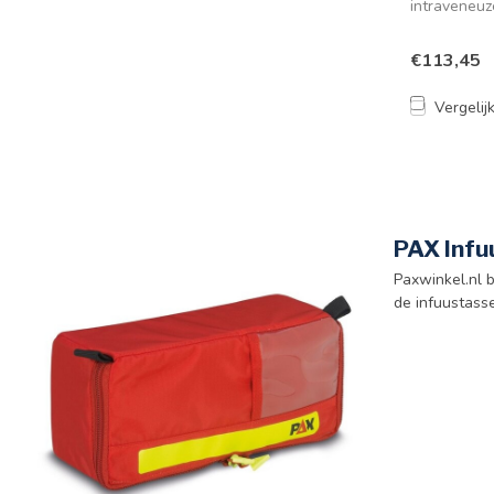
intraveneuz
omgeving...
€113,45
Vergelij
PAX Infu
Paxwinkel.nl 
de infuustasse