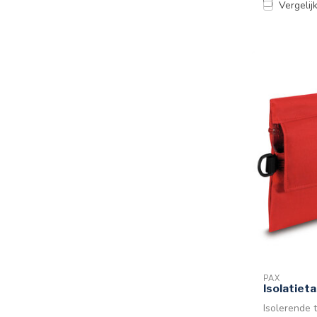
Vergelij
PAX
Isolatiet
Isolerende 