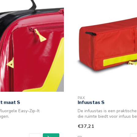
PAX
It maat S
Infuustas S
fluorgele Easy-Zip-It
De infuustas is een praktische
ngen.
die ruimte biedt voor infuus be
€37,21