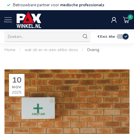
Betrouwbare partner voor
medische professionals
0
MENU
€
Excl. btw
Home
/
wat-zit-er-in-een-ehbo-doos
/
Overig
10
NOV
2025