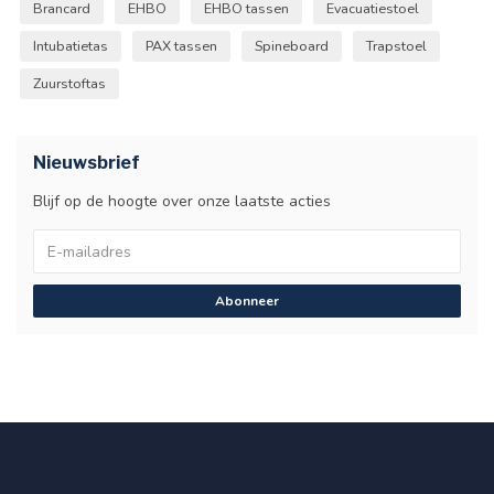
Brancard
EHBO
EHBO tassen
Evacuatiestoel
Intubatietas
PAX tassen
Spineboard
Trapstoel
Zuurstoftas
Nieuwsbrief
Blijf op de hoogte over onze laatste acties
Abonneer