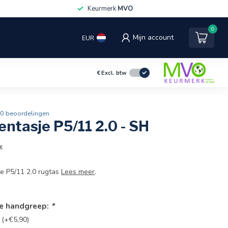
Keurmerk
MVO
0
Mijn account
EUR
€
Excl. btw
0 beoordelingen
ntasje P5/11 2.0 - SH
w
de P5/11 2.0 rugtas
Lees meer
.
re handgreep:
*
 (+€5,90)