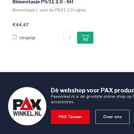
Binnentasje P5/11 2.0 - SH
Binnentasje L voor de P5/11 2.0 rugtas
€44,47
Vergelijk
Dé webshop voor PAX produc
Paxwinkel.nl is de grootste online shop op
accessoires.
PAX Tassen
Over ons