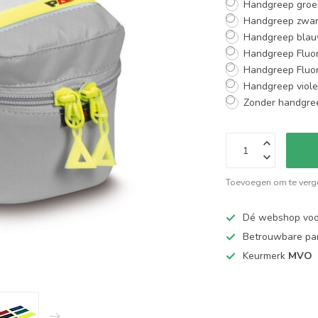
Handgreep groe
Handgreep zwar
Handgreep blau
Handgreep Fluor
Handgreep Fluor
Handgreep viole
Zonder handgre
Toevoegen om te verge
Dé webshop vo
Betrouwbare pa
Keurmerk
MVO