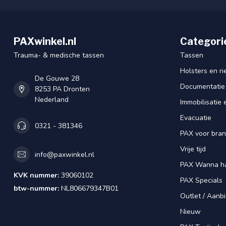
PAXwinkel.nl
Categori
Trauma- & medische tassen
Tassen
Holsters en r
De Gouwe 28
Documentatie
8253 PA Dronten
Nederland
Immobilisatie 
Evacuatie
0321 - 381346
PAX voor bra
Vrije tijd
info@paxwinkel.nl
PAX Wanna h
KVK nummer:
39060102
PAX Specials
btw-nummer:
NL806679347B01
Outlet / Aanb
Nieuw