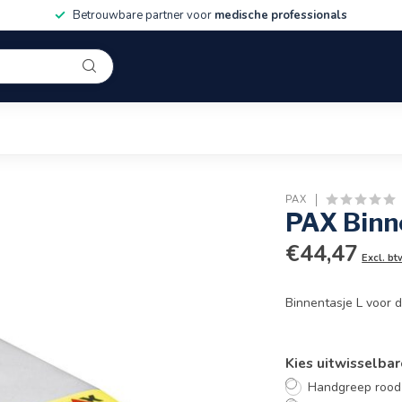
Betrouwbare partner voor
medische professionals
PAX
PAX Binne
€44,47
Excl. bt
Binnentasje L voor 
Kies uitwisselba
Handgreep rood