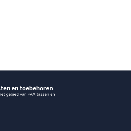
ten en toebehoren
 het gebied van PAX tassen en