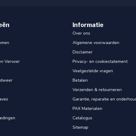
eën
Informatie
Over ons
iemen
Algemene voorwaarden
Disclaimer
en Vervoer
Privacy- en cookiestatement
Veelgestelde vragen
ndweer
Betalen
Verzenden & retourneren
aves
Garantie, reparatie en onderhou
PAX Materialen
iedingen
Catalogus
Sitemap