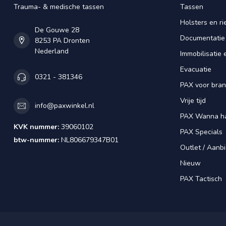
Trauma- & medische tassen
Tassen
Holsters en r
De Gouwe 28
Documentatie
8253 PA Dronten
Nederland
Immobilisatie 
Evacuatie
0321 - 381346
PAX voor bra
Vrije tijd
info@paxwinkel.nl
PAX Wanna h
KVK nummer:
39060102
PAX Specials
btw-nummer:
NL806679347B01
Outlet / Aanb
Nieuw
PAX Tactisch