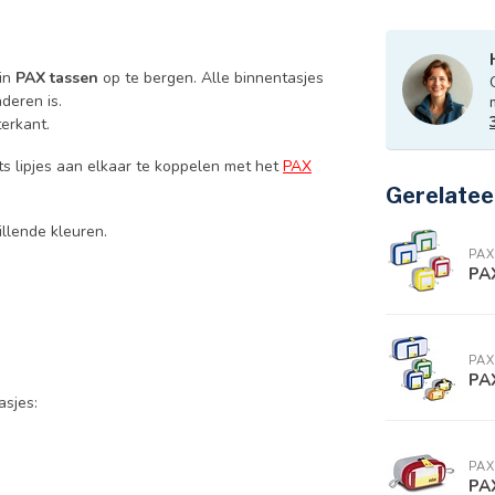
 in
PAX tassen
op te bergen. Alle binnentasjes
deren is.
terkant.
its lipjes aan elkaar te koppelen met het
PAX
Gerelatee
llende kleuren.
PAX
PAX
PAX
PAX
asjes:
PAX
PAX