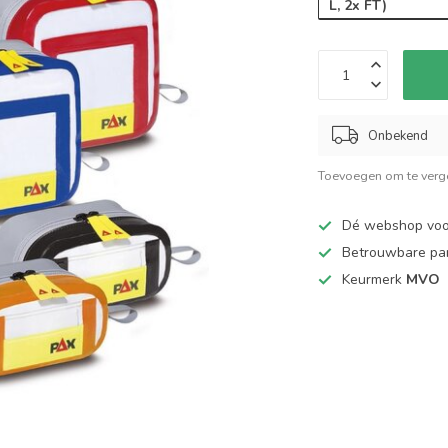
L, 2x FT)
Onbekend
Toevoegen om te verge
Dé webshop vo
Betrouwbare pa
Keurmerk
MVO