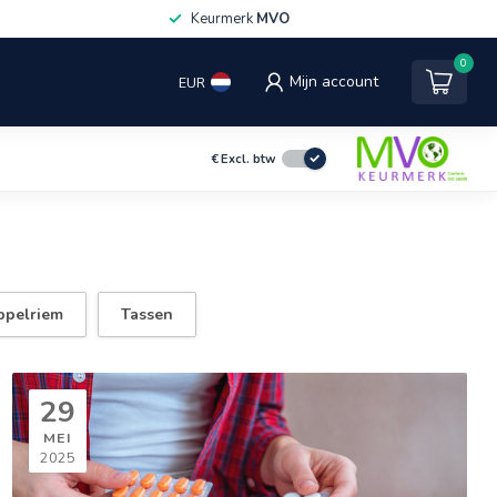
Keurmerk
MVO
0
Mijn account
EUR
€
Excl. btw
ppelriem
Tassen
29
MEI
2025