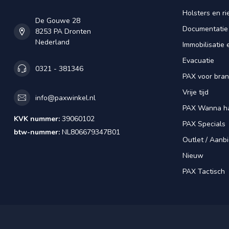
Holsters en r
De Gouwe 28
Documentatie
8253 PA Dronten
Nederland
Immobilisatie 
Evacuatie
0321 - 381346
PAX voor bra
Vrije tijd
info@paxwinkel.nl
PAX Wanna h
KVK nummer:
39060102
PAX Specials
btw-nummer:
NL806679347B01
Outlet / Aanb
Nieuw
PAX Tactisch