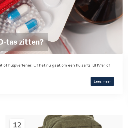
O-tas zitten?
 of hulpverlener. Of het nu gaat om een huisarts, BHV’er of
Lees meer
12