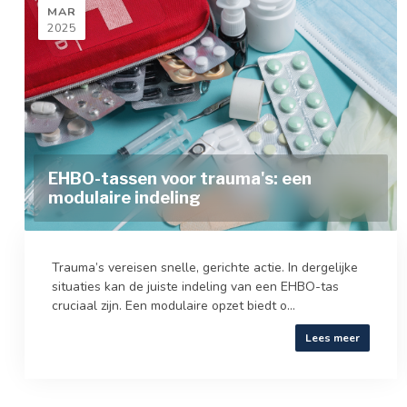
MAR
2025
EHBO-tassen voor trauma's: een
modulaire indeling
Trauma’s vereisen snelle, gerichte actie. In dergelijke
situaties kan de juiste indeling van een EHBO-tas
cruciaal zijn. Een modulaire opzet biedt o...
Lees meer