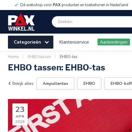
Dé webshop voor
PAX
producten en toebehoren in Nederland
Categorieën
Klantenservice
Aanbiedingen
Home
/
EHBO tassen
/
EHBO-tas
EHBO tassen: EHBO-tas
Bekijk alles
Ampullentas
EHBO
EHBO-koff
23
APR
2026