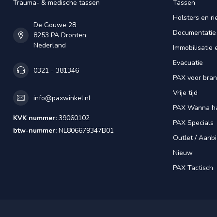
Trauma- & medische tassen
Tassen
Holsters en r
De Gouwe 28
Documentatie
8253 PA Dronten
Nederland
Immobilisatie 
Evacuatie
0321 - 381346
PAX voor bra
Vrije tijd
info@paxwinkel.nl
PAX Wanna h
KVK nummer:
39060102
PAX Specials
btw-nummer:
NL806679347B01
Outlet / Aanb
Nieuw
PAX Tactisch