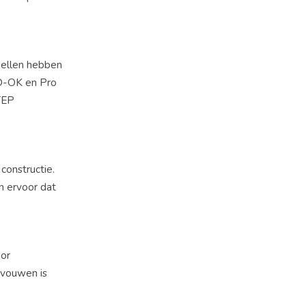
odellen hebben
D-OK en Pro
XTEP
constructie.
n ervoor dat
oor
evouwen is