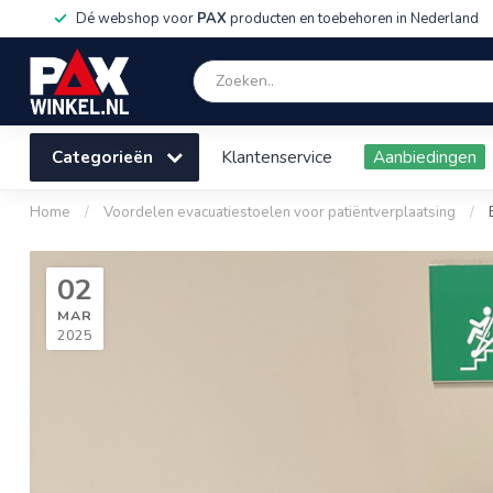
Dé webshop voor
PAX
producten en toebehoren in Nederland
Categorieën
Klantenservice
Aanbiedingen
Home
/
Voordelen evacuatiestoelen voor patiëntverplaatsing
/
02
MAR
2025