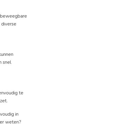
en beweegbare
 diverse
 kunnen
n snel
eenvoudig te
zet.
voudig in
eer weten?