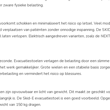
r zware fysieke belasting.
 voorkomt schokken en minimaliseert het risico op letsel. Veel m
erd verplaatsen van patiënten zonder onnodige inspanning. De
SKI
 laten verlopen​​. Elektrisch aangedreven varianten, zoals de NE
 seconde. Evacuatiestoelen verlagen de belasting door een slimme 
et werk gemakkelijker. Grote wielen en een stabiele basis zorge
rbelasting en vermindert het risico op blessures.
n zijn opvouwbaar en licht van gewicht. Dit maakt ze geschikt v
angrijk is. De
Skid-E evacuatiestoel
is een goed voorbeeld. Opg
wicht van 150 kg dragen​.