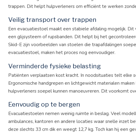
trappen. Dit helpt hulpverleners om efficiënt te werken zonde
Veilig transport over trappen
Een evacuatiestoel maakt een stabiele afdaling mogelijk. Dit
een glijsysteem of rupsbanden. Dit helpt bij het gecontrole
Skid-E zijn voorbeelden van stoelen die trapafdalingen soepel
evacuatiestoel
, maken het proces nog eenvoudiger​.
Verminderde fysieke belasting
Patiënten verplaatsen kost kracht. In noodsituaties telt elke
Ergonomische handgrepen en lichtgewicht materialen maken h
hulpverleners soepel kunnen manoeuvreren​​. Dit voorkomt ove
Eenvoudig op te bergen
Evacuatiestoelen nemen weinig ruimte in beslag. Veel modelle
ambulances, kantoren en andere locaties waar snelle inzet bel
deze slechts 33 cm dik en weegt 12,7 kg. Toch kan hij een ge