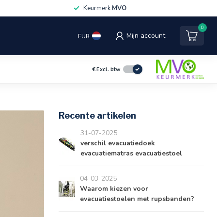
Keurmerk
MVO
0
Mijn account
EUR
€
Excl. btw
Recente artikelen
31-07-2025
verschil evacuatiedoek
evacuatiematras evacuatiestoel
04-03-2025
Waarom kiezen voor
evacuatiestoelen met rupsbanden?