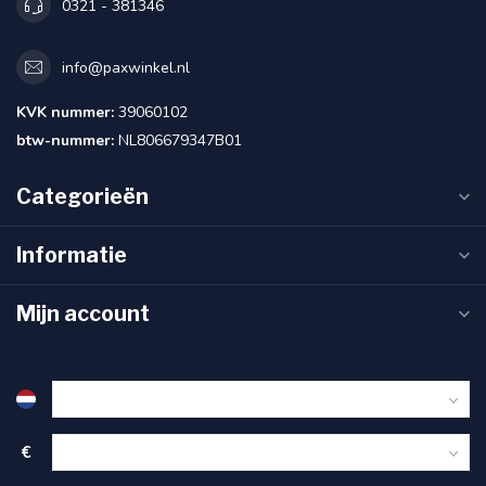
0321 - 381346
info@paxwinkel.nl
KVK nummer:
39060102
btw-nummer:
NL806679347B01
Categorieën
Informatie
Mijn account
€