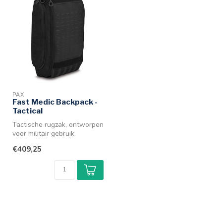
PAX
Fast Medic Backpack -
Tactical
Tactische rugzak, ontworpen
voor militair gebruik.
Voorzien van MOLLE-
€409,25
systeem. M...