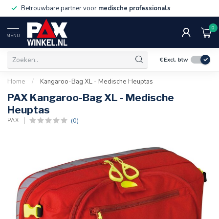
Betrouwbare partner voor
medische professionals
0
MENU
€
Excl. btw
Home
/
Kangaroo-Bag XL - Medische Heuptas
PAX Kangaroo-Bag XL - Medische
Heuptas
(0)
PAX