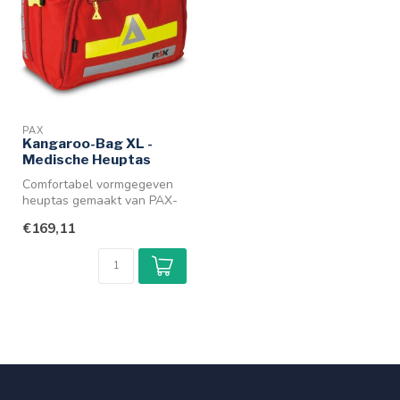
PAX
Kangaroo-Bag XL -
Medische Heuptas
Comfortabel vormgegeven
heuptas gemaakt van PAX-
Dura met reflecterende
€169,11
strepen.
...