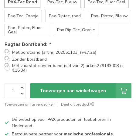
PAX-Tec Rood
Pax-Tec, Blauw
Pax-Tec, Fluor Geel
Pax-Tec, Oranje
Pax-Riptec, rood
Pax- Riptec, Blauw
Pax- Riptec, Fluor
Pax Rip-Tec, Oranje
Geel
Rugtas Borstband:
*
Met borstband (art.nr. 202551103) (+€7,26)
Zonder borstband
Met zuurstof cilinder band (set van 2) art.nr.279193008 (+
€16,34)
Toevoegen aan winkelwagen
Toevoegen om te vergelijken
Deel dit product
Dé webshop voor
PAX
producten en toebehoren in
Nederland
Betrouwbare partner voor
medische professionals