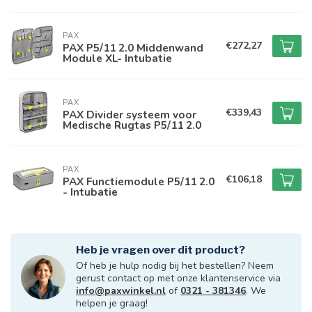
PAX
€272,27
PAX P5/11 2.0 Middenwand
Module XL- Intubatie
PAX
€339,43
PAX Divider systeem voor
Medische Rugtas P5/11 2.0
PAX
€106,18
PAX Functiemodule P5/11 2.0
- Intubatie
Heb je vragen over dit product?
Of heb je hulp nodig bij het bestellen? Neem
gerust contact op met onze klantenservice via
info@paxwinkel.nl
of
0321 - 381346
. We
helpen je graag!