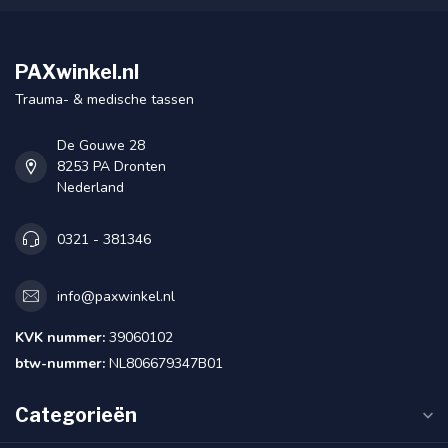
PAXwinkel.nl
Trauma- & medische tassen
De Gouwe 28
8253 PA Dronten
Nederland
0321 - 381346
info@paxwinkel.nl
KVK nummer:
39060102
btw-nummer:
NL806679347B01
Categorieën