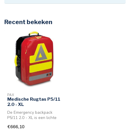
Recent bekeken
PAX
Medische Rugtas P5/11
2.0 - XL
De Emergency backpack
P5/11 2.0 - XL is een lichte
rugtas van PAX voor
€666,10
noodsitua...