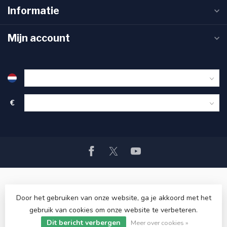
Informatie
Mijn account
€
Door het gebruiken van onze website, ga je akkoord met het
gebruik van cookies om onze website te verbeteren.
© Copyright 2026 PAXwinkel.nl
- Powered by
Lightspeed
-
Dit bericht verbergen
Lightspeed design
by
Dyvelopment
Meer over cookies »