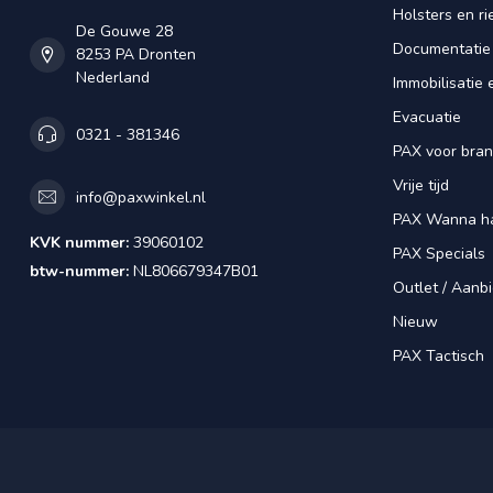
Holsters en r
De Gouwe 28
Documentatie
8253 PA Dronten
Nederland
Immobilisatie 
Evacuatie
0321 - 381346
PAX voor bra
Vrije tijd
info@paxwinkel.nl
PAX Wanna h
KVK nummer:
39060102
PAX Specials
btw-nummer:
NL806679347B01
Outlet / Aanb
Nieuw
PAX Tactisch