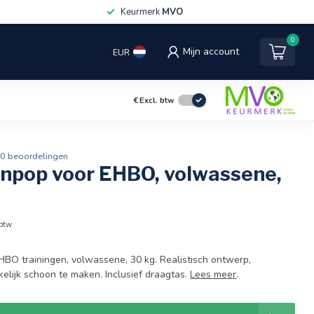
Keurmerk
MVO
0
Mijn account
EUR
€
Excl. btw
0 beoordelingen
npop voor EHBO, volwassene,
 btw
HBO trainingen, volwassene, 30 kg. Realistisch ontwerp,
lijk schoon te maken. Inclusief draagtas.
Lees meer
.