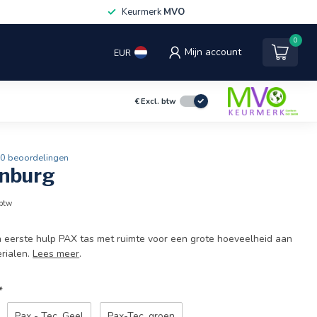
Keurmerk
MVO
0
Mijn account
EUR
€
Excl. btw
0 beoordelingen
nburg
 btw
 eerste hulp PAX tas met ruimte voor een grote hoeveelheid aan
rialen.
Lees meer
.
*
Pax - Tec, Geel
Pax-Tec, groen