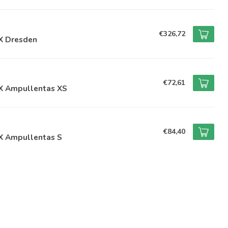
€326,72
X Dresden
€72,61
X Ampullentas XS
€84,40
X Ampullentas S