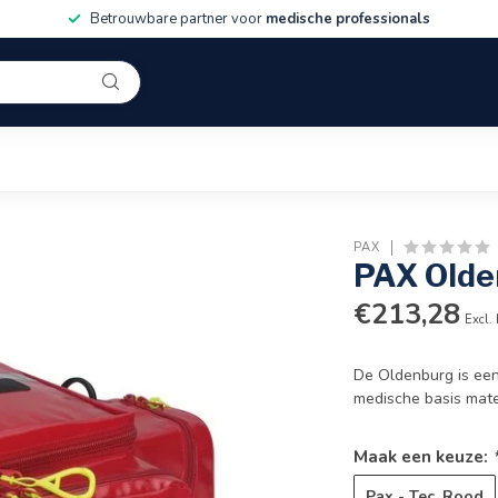
Betrouwbare partner voor
medische professionals
PAX
PAX Olde
€213,28
Excl.
De Oldenburg is een
medische basis mate
Maak een keuze:
Pax - Tec, Rood