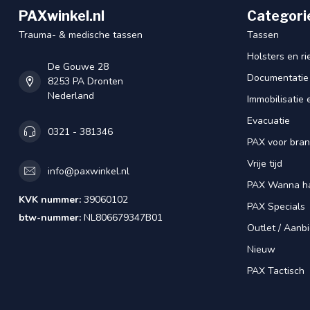
PAXwinkel.nl
Categori
Trauma- & medische tassen
Tassen
Holsters en r
De Gouwe 28
Documentatie
8253 PA Dronten
Nederland
Immobilisatie 
Evacuatie
0321 - 381346
PAX voor bra
Vrije tijd
info@paxwinkel.nl
PAX Wanna h
KVK nummer:
39060102
PAX Specials
btw-nummer:
NL806679347B01
Outlet / Aanb
Nieuw
PAX Tactisch