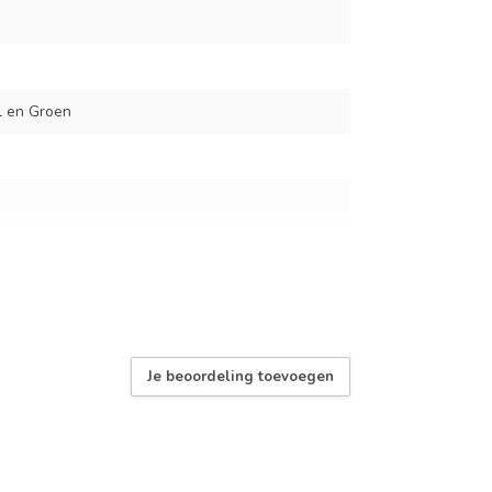
l en Groen
dtas
Je beoordeling toevoegen