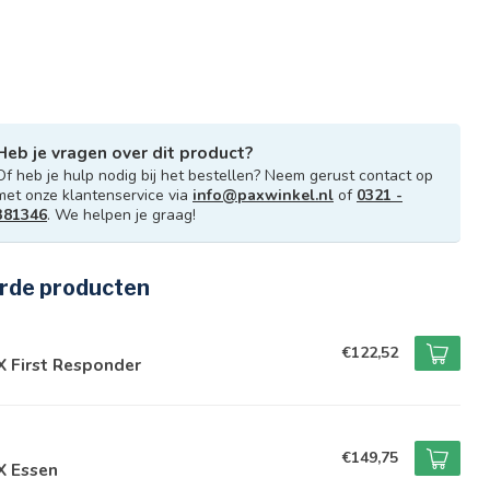
Heb je vragen over dit product?
Of heb je hulp nodig bij het bestellen? Neem gerust contact op
met onze klantenservice via
info@paxwinkel.nl
of
0321 -
381346
. We helpen je graag!
rde producten
€122,52
X First Responder
€149,75
X Essen