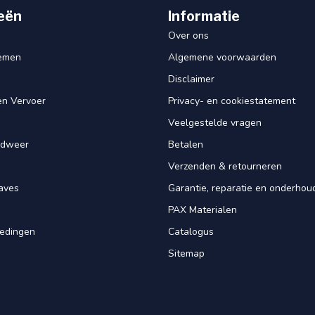
eën
Informatie
Over ons
iemen
Algemene voorwaarden
Disclaimer
en Vervoer
Privacy- en cookiestatement
Veelgestelde vragen
ndweer
Betalen
Verzenden & retourneren
aves
Garantie, reparatie en onderhou
PAX Materialen
iedingen
Catalogus
Sitemap