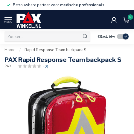
Betrouwbare partner voor
medische professionals
0
MENU
€
Excl. btw
Home
/
Rapid Response Team backpack S
PAX Rapid Response Team backpack S
(0)
PAX