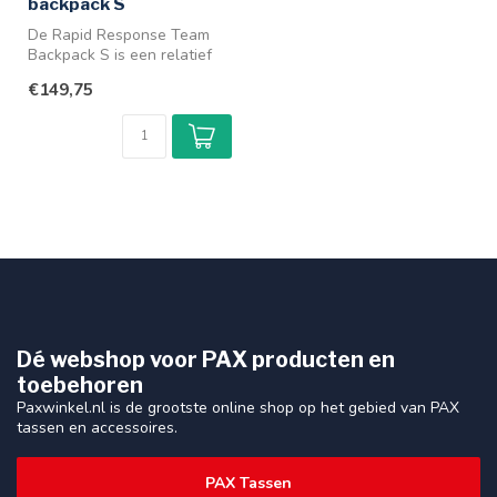
backpack S
De Rapid Response Team
Backpack S is een relatief
goedkope medische PAX
€149,75
rugtas v...
Dé webshop voor PAX producten en
toebehoren
Paxwinkel.nl is de grootste online shop op het gebied van PAX
tassen en accessoires.
PAX Tassen