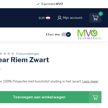
Keurmerk
MVO
0
Mijn account
EUR
€
Excl. btw
0 beoordelingen
ar Riem Zwart
w
 100% Polyester met kunststof sluiting in het zwart.
Lees meer
.
Toevoegen aan winkelwagen