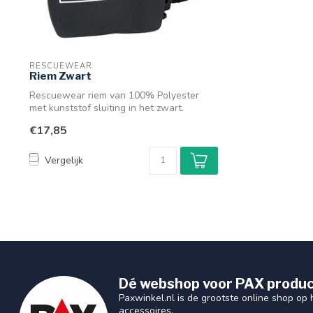
RESCUEWEAR
Riem Zwart
Rescuewear riem van 100% Polyester
met kunststof sluiting in het zwart.
€17,85
Vergelijk
Dé webshop voor PAX produc
Paxwinkel.nl is de grootste online shop op
accessoires.