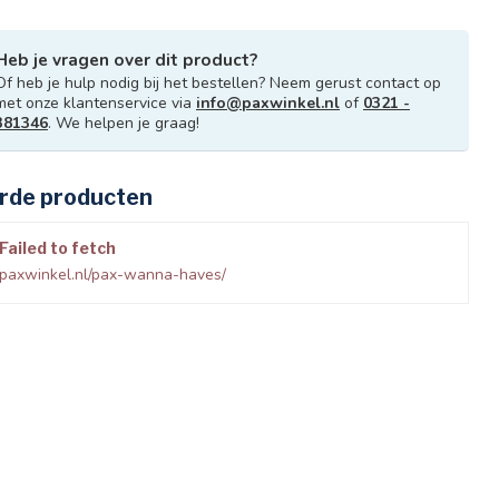
Heb je vragen over dit product?
Of heb je hulp nodig bij het bestellen? Neem gerust contact op
met onze klantenservice via
info@paxwinkel.nl
of
0321 -
381346
. We helpen je graag!
rde producten
Failed to fetch
.paxwinkel.nl/pax-wanna-haves/