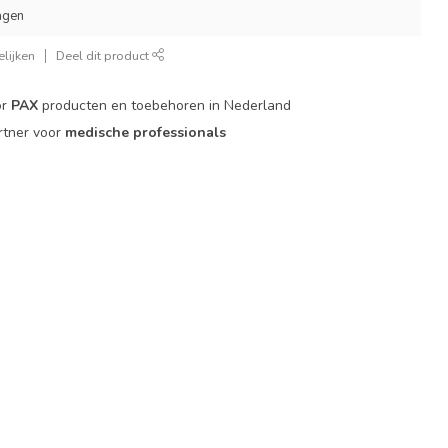
agen
lijken
Deel dit product
or
PAX
producten en toebehoren in Nederland
rtner voor
medische professionals