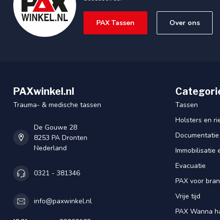
PAX Tassen
Over ons
PAXwinkel.nl
Categori
Trauma- & medische tassen
Tassen
Holsters en r
De Gouwe 28
Documentatie
8253 PA Dronten
Nederland
Immobilisatie 
Evacuatie
0321 - 381346
PAX voor bra
Vrije tijd
info@paxwinkel.nl
PAX Wanna h