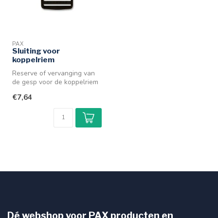
PAX
Sluiting voor
koppelriem
Reserve of vervanging van
de gesp voor de koppelriem
S, M, L, XL of XXL.
€7,64
Dé webshop voor PAX producten en