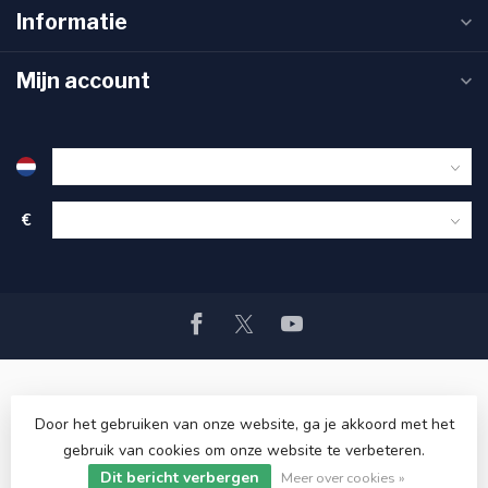
Informatie
Mijn account
€
Door het gebruiken van onze website, ga je akkoord met het
gebruik van cookies om onze website te verbeteren.
© Copyright 2026 PAXwinkel.nl
- Powered by
Lightspeed
-
Dit bericht verbergen
Lightspeed design
by
Dyvelopment
Meer over cookies »