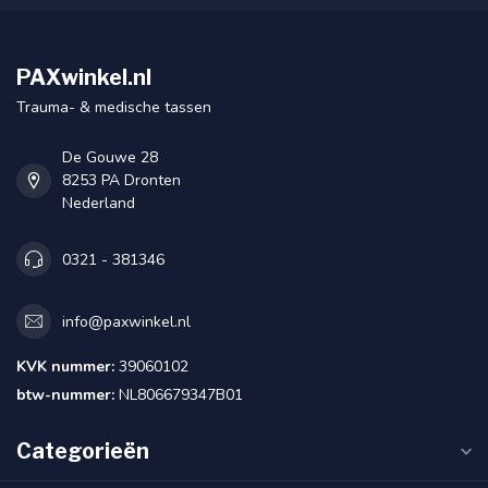
PAXwinkel.nl
Trauma- & medische tassen
De Gouwe 28
8253 PA Dronten
Nederland
0321 - 381346
info@paxwinkel.nl
KVK nummer:
39060102
btw-nummer:
NL806679347B01
Categorieën