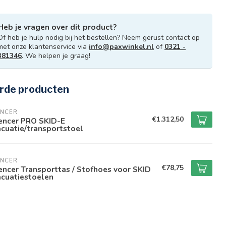
Heb je vragen over dit product?
Of heb je hulp nodig bij het bestellen? Neem gerust contact op
met onze klantenservice via
info@paxwinkel.nl
of
0321 -
381346
. We helpen je graag!
rde producten
ENCER
€1.312,50
encer PRO SKID-E
cuatie/transportstoel
ENCER
€78,75
ncer Transporttas / Stofhoes voor SKID
acuatiestoelen