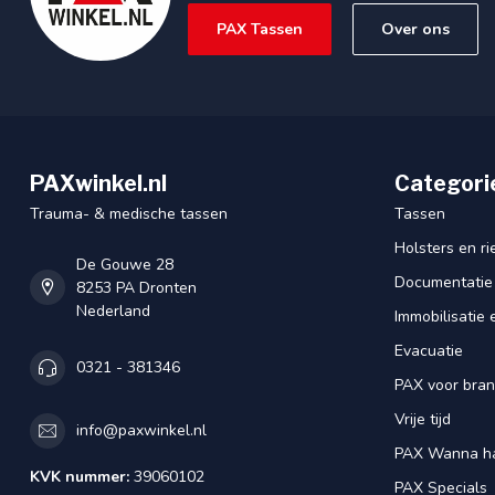
PAX Tassen
Over ons
PAXwinkel.nl
Categori
Trauma- & medische tassen
Tassen
Holsters en r
De Gouwe 28
Documentatie
8253 PA Dronten
Nederland
Immobilisatie 
Evacuatie
0321 - 381346
PAX voor bra
Vrije tijd
info@paxwinkel.nl
PAX Wanna h
KVK nummer:
39060102
PAX Specials