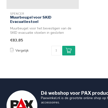
SPENCER
Muurbeugel voor SKID
Evacuatiestoel
Muurbeugel voor het bevestigen van de
SKID evacuatie stoelen in gesloten
positie...
€83,85
Vergelijk
Dé webshop voor PAX produc
Paxwinkel.nl is de grootste online shop op
accessoires.