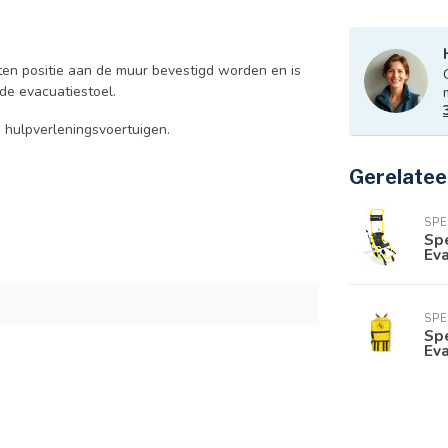
ten positie aan de muur bevestigd worden en is
de evacuatiestoel.
 hulpverleningsvoertuigen.
Gerelatee
SP
Sp
Eva
SP
Spe
Ev