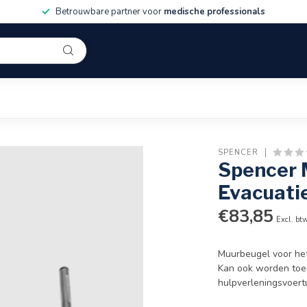
Betrouwbare partner voor
medische professionals
SPENCER
Spencer 
Evacuati
€83,85
Excl. bt
Muurbeugel voor het
Kan ook worden toeg
hulpverleningsvoert