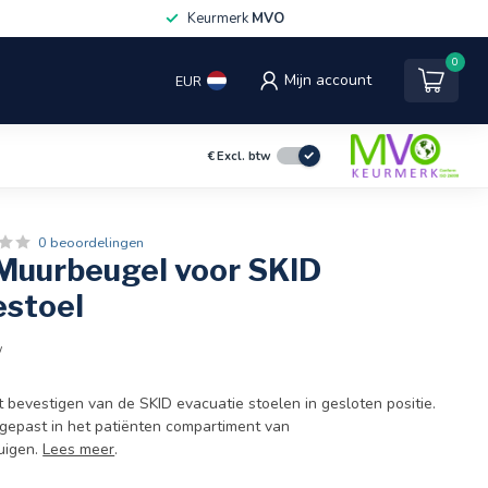
Keurmerk
MVO
0
Mijn account
EUR
€
Excl. btw
0 beoordelingen
Muurbeugel voor SKID
estoel
w
 bevestigen van de SKID evacuatie stoelen in gesloten positie.
epast in het patiënten compartiment van
uigen.
Lees meer
.