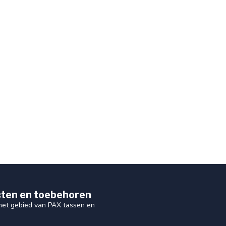
ten en toebehoren
 het gebied van PAX tassen en