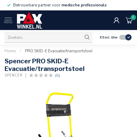
Betrouwbare partner voor
medische professionals
0
MENU
€
Excl. btw
Home
/
PRO SKID-E Evacuatie/transportstoel
Spencer PRO SKID-E
Evacuatie/transportstoel
(0)
SPENCER