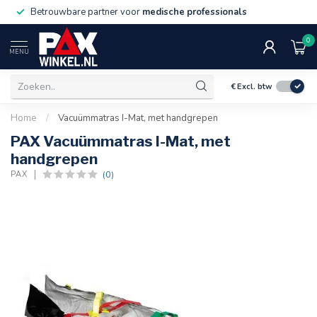
Betrouwbare partner voor
medische professionals
0
MENU
€
Excl. btw
Home
/
Vacuümmatras I-Mat, met handgrepen
PAX Vacuümmatras I-Mat, met
handgrepen
(0)
PAX