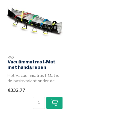
PAX
Vacuümmatras I-Mat,
met handgrepen
Het Vacuümmatras I-Mat is
de basisvariant onder de
PAX
€332,77
Vacuümmatrassen.Ideaal
vo...