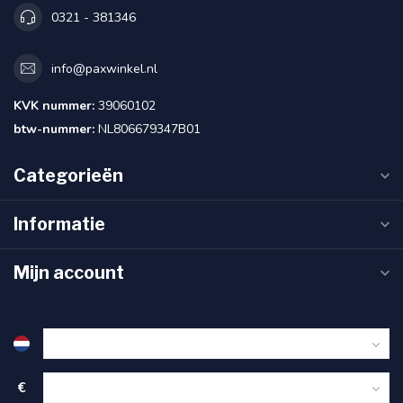
0321 - 381346
info@paxwinkel.nl
KVK nummer:
39060102
btw-nummer:
NL806679347B01
Categorieën
Informatie
Mijn account
€