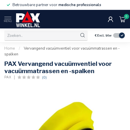
Betrouwbare partner voor
medische professionals
0
MENU
€
Excl. btw
Home
/
Vervangend vacuümventiel voor vacuümmatrassen en -
spalken
PAX Vervangend vacuümventiel voor
vacuümmatrassen en -spalken
(0)
PAX