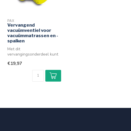
PAX
Vervangend
vacuümventiel voor
vacuümmatrassen en -
spalken
Met dit
vervangingsonderdeel kunt
u eenvoudig een defect
€19,97
schroefventiel op uw PA...