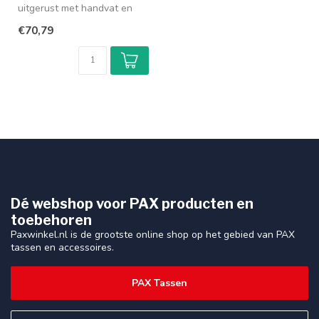
uitgerust met handvat en
handige clips om aan een
€70,79
st...
Dé webshop voor PAX producten en
toebehoren
Paxwinkel.nl is de grootste online shop op het gebied van PAX
tassen en accessoires.
PAX Tassen