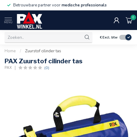
Betrouwbare partner voor
medische professionals
0
MENU
€
Excl. btw
Home
/
Zuurstof cilinder tas
PAX Zuurstof cilinder tas
(0)
PAX