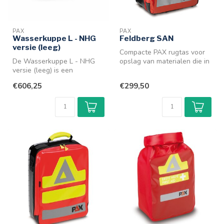
PAX
PAX
Wasserkuppe L - NHG
Feldberg SAN
versie (leeg)
Compacte PAX rugtas voor
De Wasserkuppe L - NHG
opslag van materialen die in
versie (leeg) is een
ambulancevervoer en
standaard eerste hulp
multif...
€606,25
€299,50
rugtas uit het...