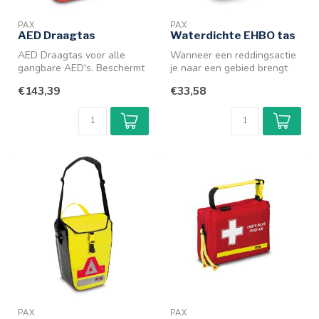
PAX
PAX
AED Draagtas
Waterdichte EHBO tas
AED Draagtas voor alle
Wanneer een reddingsactie
gangbare AED's. Beschermt
je naar een gebied brengt
optimaal en is snel te
waar je je materialen moet
€143,39
€33,58
verwijde...
b...
PAX
PAX