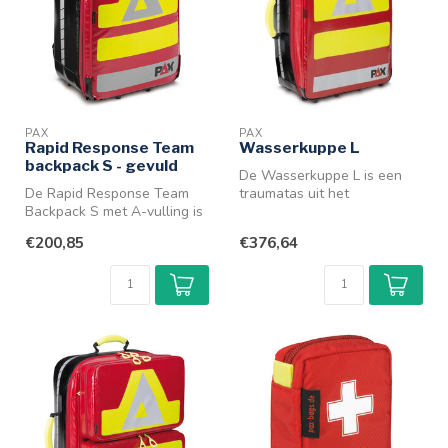
PAX
PAX
Rapid Response Team
Wasserkuppe L
backpack S - gevuld
De Wasserkuppe L is een
De Rapid Response Team
traumatas uit het
Backpack S met A-vulling is
uitgebreide assortiment PAX
een PAX rugtas voor Rapid
tassen voo...
€200,85
€376,64
Res...