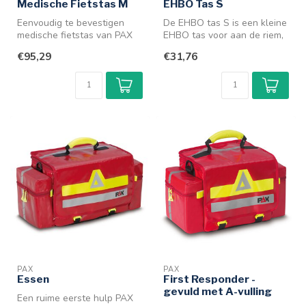
Medische Fietstas M
EHBO Tas S
Eenvoudig te bevestigen
De EHBO tas S is een kleine
medische fietstas van PAX
EHBO tas voor aan de riem,
op de bagagedrager en
welke rechtop of op z’n k...
€95,29
€31,76
biedt ru...
PAX
PAX
Essen
First Responder -
gevuld met A-vulling
Een ruime eerste hulp PAX