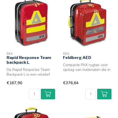
PAX
PAX
Rapid Response Team
Feldberg AED
backpack L
Compacte PAX rugtas voor
De Rapid Response Team
opslag van materialen die in
Backpack L is een relatief
ambulancevervoer en
goedkope medische PAX
multif...
€167,90
€376,64
rugtas v...