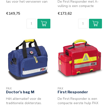
tas voor het vervoeren van
De First Responder met A-
de basis medische
vulling is een compacte
benodigdh...
eerste hulp PAX tas voor het
€149,75
€173,62
ve...
PAX
PAX
Doctor’s bag M
First Responder
Hét alternatief voor de
De First Responder is een
traditionele dokterstas.
compacte eerste hulp PAX
Praktisch, mooi design en
tas voor het vervoeren van