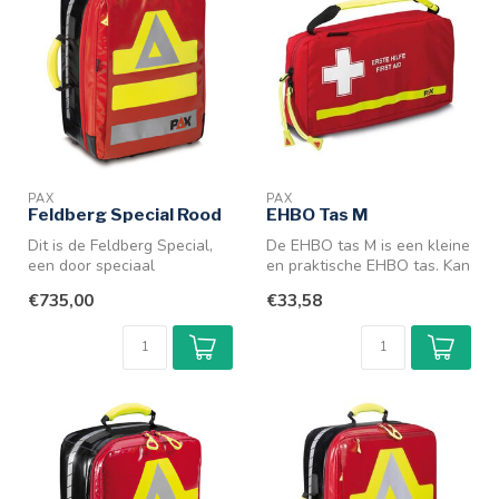
PAX
PAX
Feldberg Special Rood
EHBO Tas M
Dit is de Feldberg Special,
De EHBO tas M is een kleine
een door speciaal
en praktische EHBO tas. Kan
ontwikkelde aanpassing op
aan de riem bevestigd wo...
€735,00
€33,58
de Feldb...