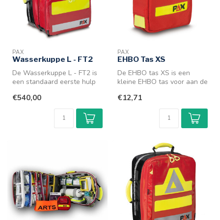
PAX
PAX
Wasserkuppe L - FT2
EHBO Tas XS
De Wasserkuppe L - FT2 is
De EHBO tas XS is een
een standaard eerste hulp
kleine EHBO tas voor aan de
rugtas uit het uitgebreide a...
riem. Geschikt voor kleine
€540,00
€12,71
ong...