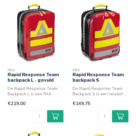
PAX
PAX
Rapid Response Team
Rapid Response Team
backpack L - gevuld
backpack S
De Rapid Response Team
De Rapid Response Team
Backpack L is een PAX
Backpack S is een relatief
rugtas voor Rapid Response
goedkope medische PAX
€219,00
€149,75
Teams. D...
rugtas v...