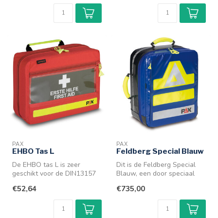
...
PAX
PAX
EHBO Tas L
Feldberg Special Blauw
De EHBO tas L is zeer
Dit is de Feldberg Special
geschikt voor de DIN13157
Blauw, een door speciaal
vulling. Zelfs dan is er nog
ontwikkelde aanpassing op
€52,64
€735,00
rui...
de...