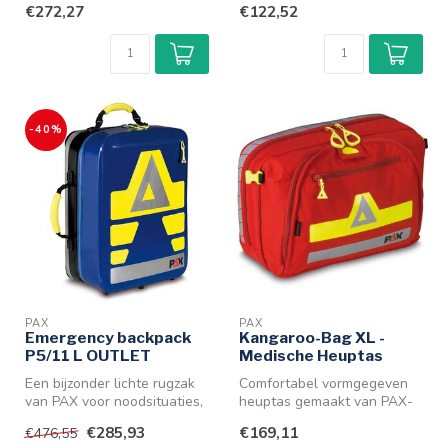
€272,27
€122,52
ontze...
de...
-40%
PAX
PAX
Emergency backpack
Kangaroo-Bag XL -
P5/11 L OUTLET
Medische Heuptas
Een bijzonder lichte rugzak
Comfortabel vormgegeven
van PAX voor noodsituaties,
heuptas gemaakt van PAX-
gericht op de bloedsomlo...
Dura met reflecterende
€285,93
€169,11
€476,55
strepen.